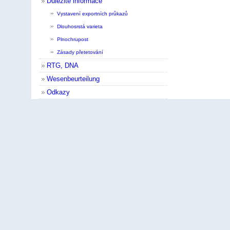
Důležité informace
Vystavení exportních průkazů
Dlouhosrstá varieta
Plnochrupost
Zásady přetetování
RTG, DNA
Wesenbeurteilung
Odkazy