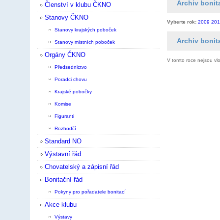
Archiv bonita
Členství v klubu ČKNO
Stanovy ČKNO
Vyberte rok:
2009
201
Stanovy krajských poboček
Archiv bonit
Stanovy místních poboček
Orgány ČKNO
V tomto roce nejsou vl
Předsednictvo
Poradci chovu
Krajské pobočky
Komise
Figuranti
Rozhodčí
Standard NO
Výstavní řád
Chovatelský a zápisní řád
Bonitační řád
Pokyny pro pořadatele bonitací
Akce klubu
Výstavy