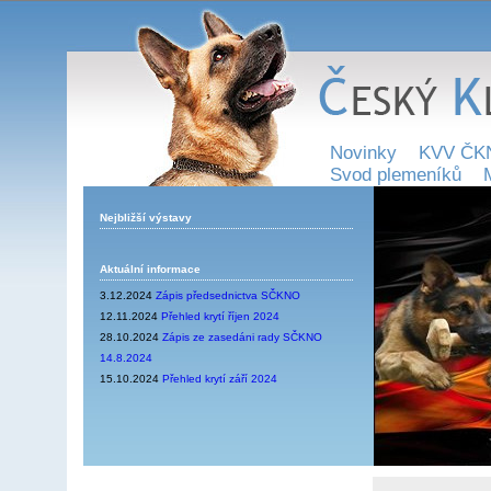
Novinky
KVV ČK
Svod plemeníků
Nejbližší výstavy
Aktuální informace
3.12.2024
Zápis předsednictva SČKNO
12.11.2024
Přehled krytí říjen 2024
28.10.2024
Zápis ze zasedáni rady SČKNO
14.8.2024
15.10.2024
Přehled krytí září 2024