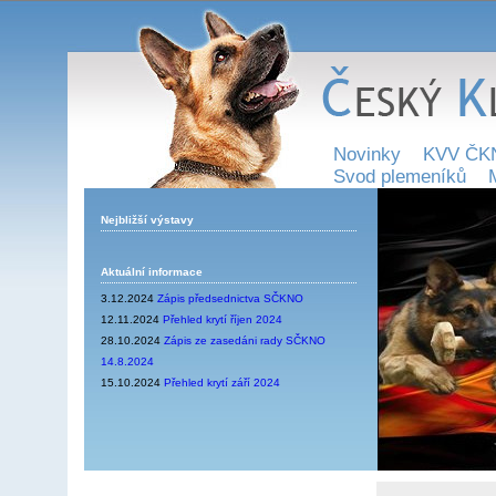
Novinky
KVV ČK
Svod plemeníků
Nejbližší výstavy
Aktuální informace
3.12.2024
Zápis předsednictva SČKNO
12.11.2024
Přehled krytí říjen 2024
28.10.2024
Zápis ze zasedáni rady SČKNO
14.8.2024
15.10.2024
Přehled krytí září 2024