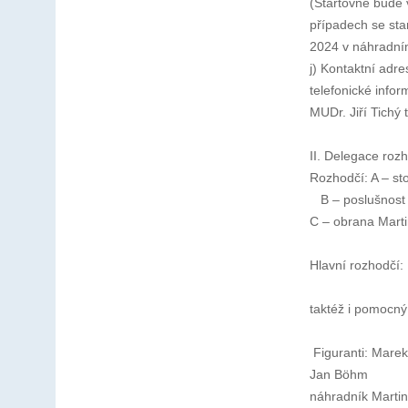
(Startovné bude 
případech se st
2024 v náhradním
j) Kontaktní adr
telefonické info
MUDr. Jiří Tichý
II. Delegace roz
Rozhodčí: A – st
B – poslušnost 
C – obrana Mart
Hlavní rozhodčí:
taktéž i pomocný
Figuranti: Marek
Jan Böhm
náhradník Marti