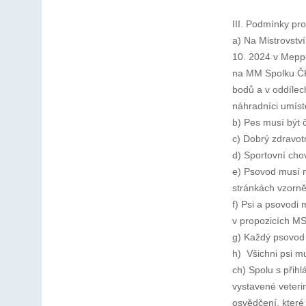
III. Podmínky pr
a) Na Mistrovstv
10. 2024 v Meppe
na MM Spolku ČK
bodů a v oddílec
náhradníci umístě
b) Pes musí být 
c) Dobrý zdravotn
d) Sportovní cho
e) Psovod musí m
stránkách vzorn
f) Psi a psovodi
v propozicích M
g) Každý psovod
h) Všichni psi 
ch) Spolu s přih
vystavené veteri
osvědčení, které