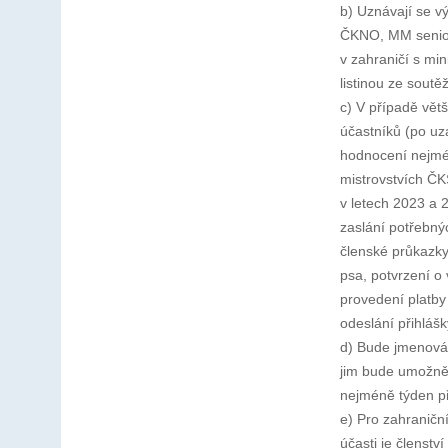
b) Uznávají se v
ČKNO, MM seniorů
v zahraničí s mi
listinou ze soutě
c) V případě vět
účastníků (po uzá
hodnocení nejmé
mistrovstvích Č
v letech 2023 a
zaslání potřebný
členské průkazky
psa, potvrzení o
provedení platby
odeslání přihlášk
d) Bude jmenován
jim bude umožněno
nejméně týden p
e) Pro zahraničn
účasti je členst