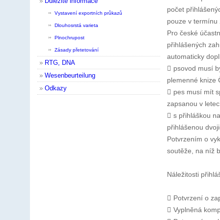
Důležité informace
počet přihlášený
Vystavení exportních průkazů
pouze v termínu 
Dlouhosrstá varieta
Pro české účastn
Plnochrupost
přihlášených zah
Zásady přetetování
automaticky dopl
RTG, DNA
 psovod musí b
Wesenbeurteilung
plemenné knize
Odkazy
 pes musí mít 
zapsanou v lete
 s přihláškou na
přihlášenou dvoj
Potvrzením o vyk
soutěže, na níž b
Náležitosti přihlá
 Potvrzení o za
 Vyplněná kompl