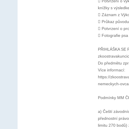
 Potvrzení o vy
knížky s výsledk
 Záznam z Výko
 Průkaz původu
 Potvrzení o pr
 Fotografie psa
PŘIHLÁŠKA SE 
zkoostravakunc
Do předmětu zp
Více informací:
https://zkoostra
nemeckych-ovca
Podmínky MM Č
a) Čeští závodní
přednostní právo
limitu 270 bodů) 