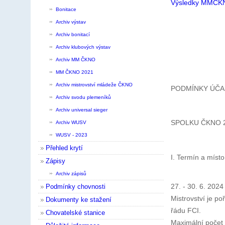
Výsledky MMČK
Bonitace
Archiv výstav
Archiv bonitací
Archiv klubových výstav
Archiv MM ČKNO
MM ČKNO 2021
Archiv mistrovství mládeže ČKNO
PODMÍNKY ÚČA
Archiv svodu plemeníků
Archiv universal sieger
SPOLKU ČKNO 
Archiv WUSV
WUSV - 2023
Přehled krytí
I. Termín a mís
Zápisy
Archiv zápisů
27. - 30. 6. 2024
Podmínky chovnosti
Mistrovství je p
Dokumenty ke stažení
řádu FCI.
Chovatelské stanice
Maximální počet 