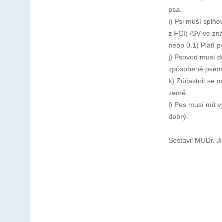
psa.
i) Psi musí splň
z FCI) /SV ve zn
nebo 0,1) Platí 
j) Psovod musí do
způsobené psem
k) Zúčastnit se 
země.
l) Pes musí mít 
dobrý.
Sestavil MUDr. Ji