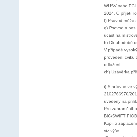
WUSV nebo FCI a
2024. O přijetí r
f) Psovod může s
g) Psovod a pes 
účast na mistrovs
h) Dlouhodobé o
V případě vysok
provedení cviku
odložení.
ch) Uzávěrka při
i) Startovné ve 
2102766970/2010 
uvedený na přih
Pro zahraničníh
BIC/SWIFT FI
Kopii o zaplacen
viz výše.