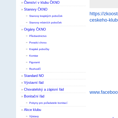
Členství v klubu ČKNO
Stanovy ČKNO
https://zkoos
Stanovy krajských poboček
ceskeho-klub
Stanovy místních poboček
Orgány ČKNO
Předsednictvo
Poradci chovu
Krajské pobočky
Komise
Figuranti
Rozhodčí
Standard NO
Výstavní řád
Chovatelský a zápisní řád
www.faceboo
Bonitační řád
Pokyny pro pořadatele bonitací
Akce klubu
Výstavy