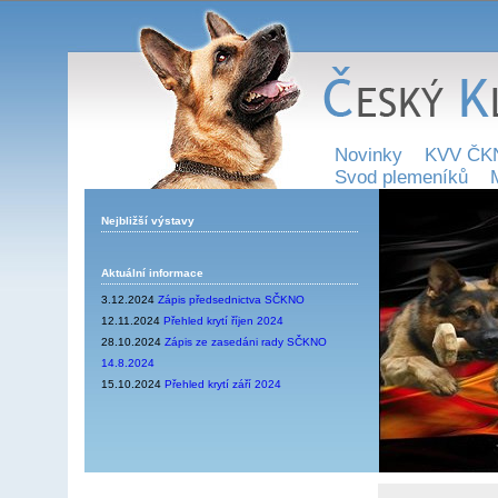
Novinky
KVV ČK
Svod plemeníků
Nejbližší výstavy
Aktuální informace
3.12.2024
Zápis předsednictva SČKNO
12.11.2024
Přehled krytí říjen 2024
28.10.2024
Zápis ze zasedáni rady SČKNO
14.8.2024
15.10.2024
Přehled krytí září 2024