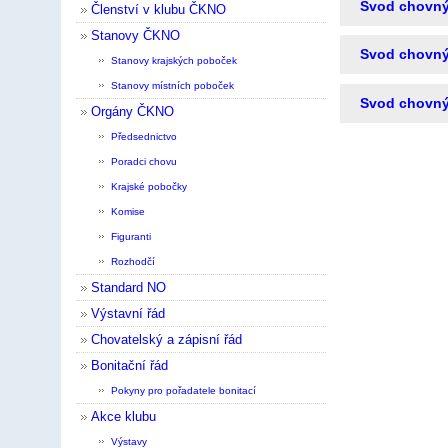
Svod chovnýc
Členství v klubu ČKNO
Stanovy ČKNO
Svod chovnýc
Stanovy krajských poboček
Stanovy místních poboček
Svod chovnýc
Orgány ČKNO
Předsednictvo
Poradci chovu
Krajské pobočky
Komise
Figuranti
Rozhodčí
Standard NO
Výstavní řád
Chovatelský a zápisní řád
Bonitační řád
Pokyny pro pořadatele bonitací
Akce klubu
Výstavy