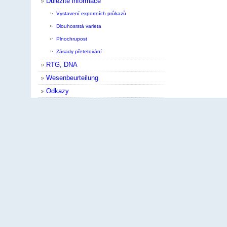
Důležité informace
Vystavení exportních průkazů
Dlouhosrstá varieta
Plnochrupost
Zásady přetetování
RTG, DNA
Wesenbeurteilung
Odkazy