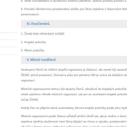
8. Vede chovatelskou a výcvikovou evidenci plemene, vydává průkazy původu a d
9. Provádí všeobecnou poradenskou službu pro členy zejména o Stanovách klu
povinnostech.
IV. Rozčlenění.
1. Český klub německých ovčáků
2. Krajské pobočky
3. Místní pobočky
V. Místní rozdělení
Seskupení členů do nižších stupňů organizace je žádoucí, ale nesmí být samoúče
ČKNO, jehož postavení, činnosti a práci pro plemeno NO je nutno za každých okol
organizací.
Místními organizacemi mohou být skupiny členů, sdružené do krajských poboček
místě založeno několik místních organizací, ale jen se souhlasem krajské pobočk
určuje ČKNO.
Každý člen se přijetím stává automaticky členem krajské pobočky podle jeho bydli
Místním organizacím podle Stanov přísluší plnění úkolů tak, jak je možno v rámc
zejména výměna zkušeností mezi členy týkající se chovu a výcviku, poskytování r
při péči o čistotu chovu,udržování zařízení pro chov a výcvik, provádění zkoušek