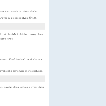
spojené s jejich členstvím v klubu.
 stanovenou předsednictvem ČKNO.
kdo má obzvláštní zásluhy o rozvoj chovu
. konference.
odinní příslušníci členů - mají všechna
menovat svého zplnomocněného zástupce.
jetí nového člena rozhoduje výbor klubu -