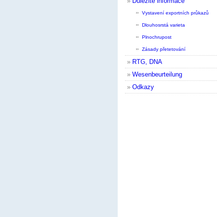
Důležité informace
Vystavení exportních průkazů
Dlouhosrstá varieta
Plnochrupost
Zásady přetetování
RTG, DNA
Wesenbeurteilung
Odkazy