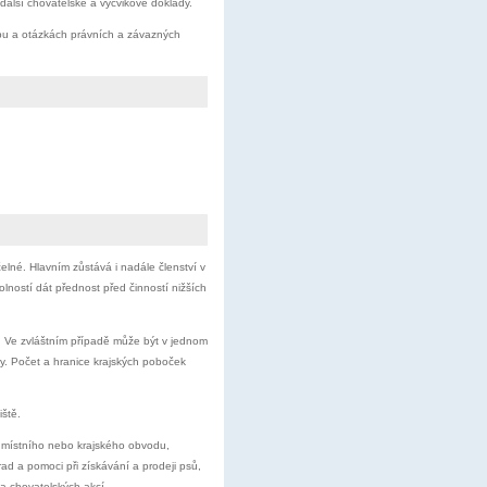
alší chovatelské a výcvikové doklady.
bu a otázkách právních a závazných
lné. Hlavním zůstává i nadále členství v
ností dát přednost před činností nižších
. Ve zvláštním případě může být v jednom
y. Počet a hranice krajských poboček
ště.
i místního nebo krajského obvodu,
ad a pomoci při získávání a prodeji psů,
 a chovatelských akcí.