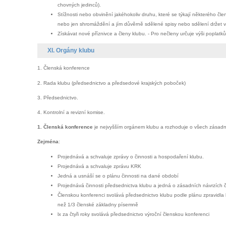
chovných jedinců).
Stížnosti nebo obvinění jakéhokoliv druhu, které se týkají některého čle
nebo jen shromáždění a jím důvěrně sdělené spisy nebo sdělení držet v 
Získávat nové příznivce a členy klubu. - Pro nečleny určuje výši poplatk
XI. Orgány klubu
1. Členská konference
2. Rada klubu (předsednictvo a předsedové krajských poboček)
3. Předsednictvo.
4. Kontrolní a revizní komise.
1. Členská konference
je nejvyšším orgánem klubu a rozhoduje o všech zásadn
Zejména
:
Projednává a schvaluje zprávy o činnosti a hospodaření klubu.
Projednává a schvaluje zprávu KRK
Jedná a usnáší se o plánu činnosti na dané období
Projednává činnosti předsednictva klubu a jedná o zásadních návrzích 
Členskou konferenci svolává předsednictvo klubu podle plánu zpravidla l
než 1/3 členské základny písemně
lx za čtyři roky svolává předsednictvo výroční členskou konferenci