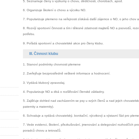
5. Seznamuje členy s výzkumy o chovu, dědičnosti, chorobách, apod.
6. Organizuje školení o chovu a výcviku NO.
7. Popularizuje plemeno na veřejnosti získává další zájemce o NO, o jeho chov a 
8. Rozvíjí sportovní činnosti a tím i tělesné zdatnosti majitelů NO a psovodů, rozví
potřebu.
9. Pořádá sportovní a chovatelské akce pro členy klubu.
III. Činnost klubu
1. Stanoví podmínky chovnosti plemene
2. Zveřejňuje bezprostředně veškeré informace a hodnocení.
3. Vydává klubový zpravodaj.
4. Popularizuje NO a dbá o rozšiřování členské základny.
5. Zajišťuje dohled nad zacházením se psy u svých členů a nad jejich chovatelskou
paternity a maternity).
6. Schvaluje a vydává chovatelský, bonitační, výcvikový a výstavní řád pro plem
7. Vede evidenci, školení, přezkušování, jmenování a delegování rozhodčích pro
poradců chovu a tetovačů.