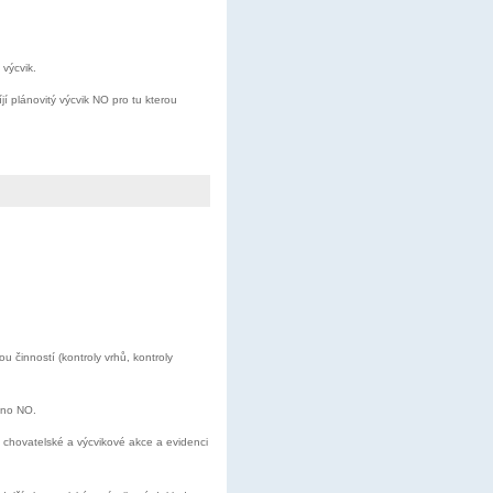
výcvik.
jí plánovitý výcvik NO pro tu kterou
 činností (kontroly vrhů, kontroly
eno NO.
 chovatelské a výcvikové akce a evidenci