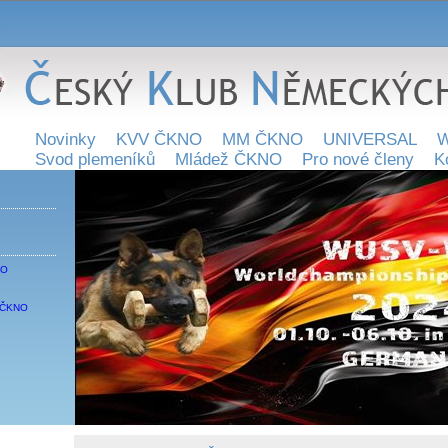
Novinky
KVV ČKNO
MM ČKNO
UNIVERSAL
W
Svod plemeníků
Mládež ČKNO
Pro nové členy
K
NO
 SČKNO