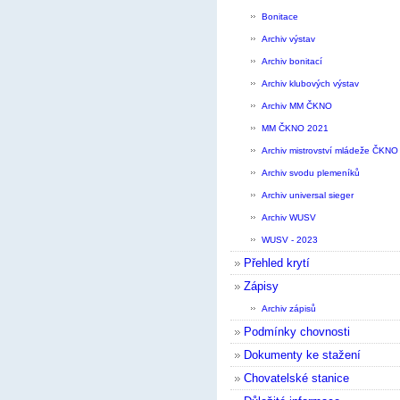
Bonitace
Archiv výstav
Archiv bonitací
Archiv klubových výstav
Archiv MM ČKNO
MM ČKNO 2021
Archiv mistrovství mládeže ČKNO
Archiv svodu plemeníků
Archiv universal sieger
Archiv WUSV
WUSV - 2023
Přehled krytí
Zápisy
Archiv zápisů
Podmínky chovnosti
Dokumenty ke stažení
Chovatelské stanice