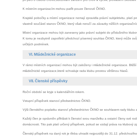
K místním organizacím mohou patřit pouze členové ČKNO.
Krajské pobočky a místní organizace nemají zpravidla právní subjektivitu, platí 
vlastně součástí stanov ČKNO, který však neručí za závazky nižších organizační
Místní organizace mohou být zaneseny jako právní subjekt do příslušného klubov
K tomu je nezbytně zapotřebí předchozí písemný souhlas ČKNO, který může svůj 
určitých podmínek.
VI. Mládežnické organizace
V rámci místních organizací mohou být založeny i mládežnické organizace. Bližší
mládežnické organizace,které schvaluje rada klubu prostou většinou hlasů.
VII. Členské příspěvky
Roční období se kryje s kalendářním rokem.
Vstupní příspěvek stanoví předsednictvo ČKNO.
Výši členského poplatku stanoví předsednictvo ČKNO se souhlasem rady klubu a z
Každý člen je oprávněn přihlásit k členství svou manželku a ostatní členy své rodin
domácnosti. Tito pak platí určený příspěvek, pokud se vzdají práva na klubový z
Členský příspěvek na daný rok je třeba uhradit nejpozději do 31.12. předchozího