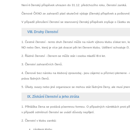
Není-li členský příspěvek uhrazen do 31.12. předchozího roku, členství zaniká.
Členové ČKNO ze zahraničí platí skutečné výdaje (členský příspěvek a poštovné) 
V případě přerušení členství se stanovený členský příspěvek zvyšuje o částku
VIII. Druhy členství
1. Čestné členství - tento druh členství může na návrh výboru klubu získat ten, 
NO nebo člen, který je více jak dvacet pět let členem klubu. Udělení schvaluje čI
2. Řádné členství - členem se může stát i osoba mladší l8-ti let.
3. Členství zahraničních členů.
4. Členové bez nároku na klubový zpravodaj - jsou zájemci a příznivci plemene - r
práva řádných členů.
5. Úřady, svazy nebo jiné organizace se mohou stát řádnými členy, ale musí j
IX. Získání členství a jeho ztráta
1. Přihláška člena se podává písemnou formou. O případných námitkách proti při
v případě odmítnutí členství se uvádí důvody nepřijetí.
2. Členství v klubu zaniká:
zánikem klubu