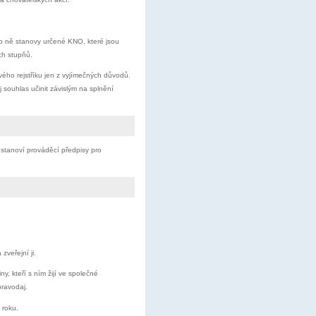
pro ně stanovy určené KNO, které jsou
ch stupňů.
ého rejstříku jen z vyjímečných důvodů.
souhlas učinit závislým na splnění
 stanoví prováděcí předpisy pro
veřejní ji.
y, kteří s ním žijí ve společné
pravodaj.
 roku.