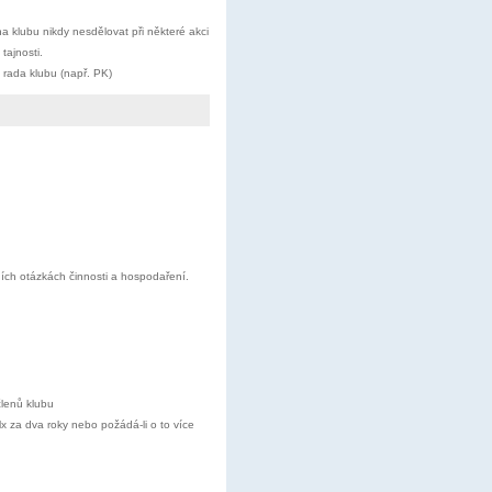
na klubu nikdy nesdělovat při některé akci
tajnosti.
ů rada klubu (např. PK)
ích otázkách činnosti a hospodaření.
členů klubu
x za dva roky nebo požádá-li o to více