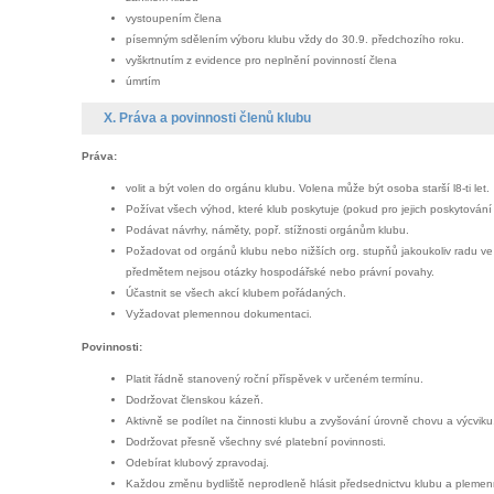
vystoupením člena
písemným sdělením výboru klubu vždy do 30.9. předchozího roku.
vyškrtnutím z evidence pro neplnění povinností člena
úmrtím
X. Práva a povinnosti členů klubu
Práva:
volit a být volen do orgánu klubu. Volena může být osoba starší l8-ti let.
Požívat všech výhod, které klub poskytuje (pokud pro jejich poskytování
Podávat návrhy, náměty, popř. stížnosti orgánům klubu.
Požadovat od orgánů klubu nebo nižších org. stupňů jakoukoliv radu v
předmětem nejsou otázky hospodářské nebo právní povahy.
Účastnit se všech akcí klubem pořádaných.
Vyžadovat plemennou dokumentaci.
Povinnosti:
Platit řádně stanovený roční příspěvek v určeném termínu.
Dodržovat členskou kázeň.
Aktivně se podílet na činnosti klubu a zvyšování úrovně chovu a výcviku
Dodržovat přesně všechny své platební povinnosti.
Odebírat klubový zpravodaj.
Každou změnu bydliště neprodleně hlásit předsednictvu klubu a plemenné