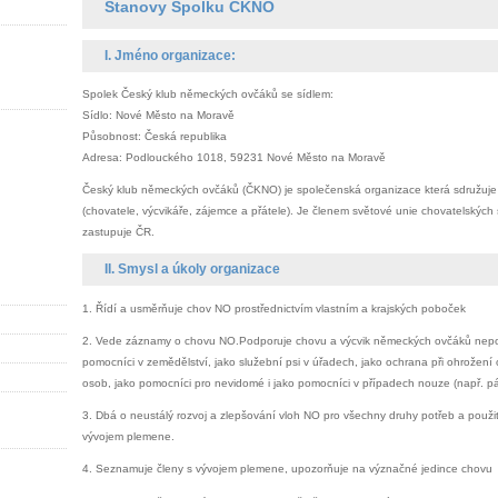
Stanovy Spolku ČKNO
I. Jméno organizace:
Spolek Český klub německých ovčáků se sídlem:
Sídlo: Nové Město na Moravě
Působnost: Česká republika
Adresa: Podlouckého 1018, 59231 Nové Město na Moravě
Český klub německých ovčáků (ČKNO) je společenská organizace která sdružuj
(chovatele, výcvikáře, zájemce a přátele). Je členem světové unie chovatelský
zastupuje ČR.
II. Smysl a úkoly organizace
1. Řídí a usměrňuje chov NO prostřednictvím vlastním a krajských poboček
2. Vede záznamy o chovu NO.Podporuje chovu a výcvik německých ovčáků nepos
pomocníci v zemědělství, jako služební psi v úřadech, jako ochrana při ohrožení
osob, jako pomocníci pro nevidomé i jako pomocníci v případech nouze (např. pá
3. Dbá o neustálý rozvoj a zlepšování vloh NO pro všechny druhy potřeb a použi
vývojem plemene.
4. Seznamuje členy s vývojem plemene, upozorňuje na význačné jedince chovu