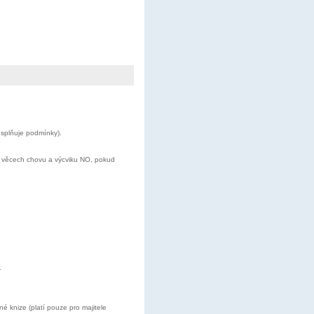
 splňuje podmínky).
e věcech chovu a výcviku NO, pokud
.
 knize (platí pouze pro majitele