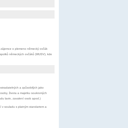
e zájemce o plemeno německý ovčák
ch spolků německých ovčáků (WUSV), kde
tradatelných a způsobilých jako
 osoby, života a majetku soukromých
du lavin, zavalení osob apod.)
tí v souladu s platným standartem a