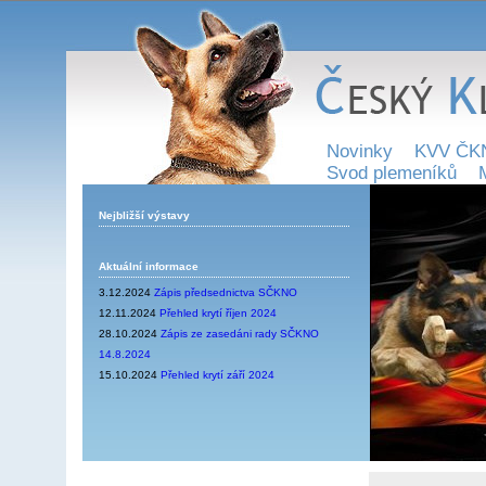
Novinky
KVV ČK
Svod plemeníků
Nejbližší výstavy
Aktuální informace
3.12.2024
Zápis předsednictva SČKNO
12.11.2024
Přehled krytí říjen 2024
28.10.2024
Zápis ze zasedáni rady SČKNO
14.8.2024
15.10.2024
Přehled krytí září 2024