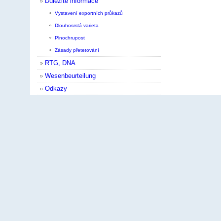
Důležité informace
Vystavení exportních průkazů
Dlouhosrstá varieta
Plnochrupost
Zásady přetetování
RTG, DNA
Wesenbeurteilung
Odkazy