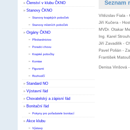
Seznam r
Členství v klubu ČKNO
Stanovy ČKNO
Vítězslav Fiala 
Stanovy krajských poboček
Jiří Kučera - Ho
Stanovy místních poboček
MVDr. Otakar Me
Orgány ČKNO
Ing. Karel Strou
Předsednictvo
Jiří Zavadilík - 
Poradci chovu
Pavel Polián - Z
Krajské pobočky
František Matouš
Komise
Denisa Vinšová -
Figuranti
Rozhodčí
Standard NO
Výstavní řád
Chovatelský a zápisní řád
Bonitační řád
Pokyny pro pořadatele bonitací
Akce klubu
Výstavy