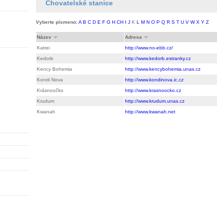
Chovatelské stanice
Vyberte písmeno:
A
B
C
D
E
F
G
H
CH
I
J
K
L
M
N
O
P
Q
R
S
T
U
V
W
X
Y
Z
Název
Adresa
Katrei
http://www.no-ebb.cz/
Kedorb
http://www.kedorb.estranky.cz
Kency Bohemia
http://www.kencybohemia.unas.cz
Kondi Nova
http://www.kondinova.ic.cz
Krásnoočko
http://www.krasnoocko.cz
Krudum
http://www.krudum.unas.cz
Kwanah
http://www.kwanah.net