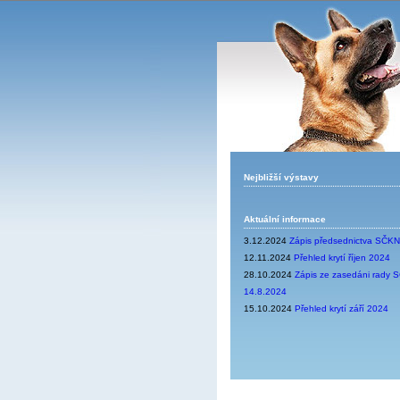
Nejbližší výstavy
Aktuální informace
3.12.2024
Zápis předsednictva SČK
12.11.2024
Přehled krytí říjen 2024
28.10.2024
Zápis ze zasedáni rady
14.8.2024
15.10.2024
Přehled krytí září 2024