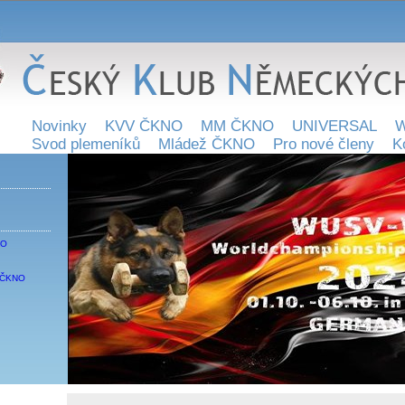
Novinky
KVV ČKNO
MM ČKNO
UNIVERSAL
W
Svod plemeníků
Mládež ČKNO
Pro nové členy
K
NO
 SČKNO