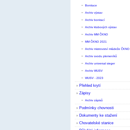
Bonitace
Archiv výstav
Archiv bonitací
Archiv klubových výstav
Archiv MM ČKNO
MM ČKNO 2021
Archiv mistrovství mládeže ČKNO
Archiv svodu plemeníků
Archiv universal sieger
Archiv WUSV
WUSV - 2023
Přehled krytí
Zápisy
Archiv zápisů
Podmínky chovnosti
Dokumenty ke stažení
Chovatelské stanice