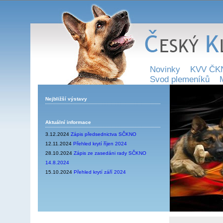
Novinky
KVV ČK
Svod plemeníků
Nejbližší výstavy
Aktuální informace
3.12.2024
Zápis předsednictva SČKNO
12.11.2024
Přehled krytí říjen 2024
28.10.2024
Zápis ze zasedáni rady SČKNO
14.8.2024
15.10.2024
Přehled krytí září 2024