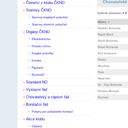
Chovatelské 
Členství v klubu ČKNO
Stanovy ČKNO
Vyberte písmeno:
A
B
Stanovy krajských poboček
Název
Stanovy místních poboček
Radeko Bohemia
Orgány ČKNO
Rapid Black
Předsednictvo
Ravel Bohemia
Poradci chovu
Rebel Bohemia
Krajské pobočky
Red Hurricane
Redox
Komise
Rhodopy
Figuranti
Rivie
Rozhodčí
Riwal Hof
Standard NO
Ro - Kop Bohemia
Výstavní řád
Rumina Moravia
Chovatelský a zápisní řád
Rychety
Bonitační řád
Pokyny pro pořadatele bonitací
Akce klubu
Výstavy