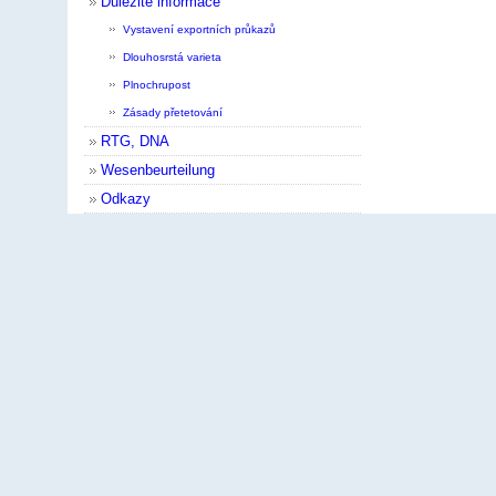
Důležité informace
Vystavení exportních průkazů
Dlouhosrstá varieta
Plnochrupost
Zásady přetetování
RTG, DNA
Wesenbeurteilung
Odkazy