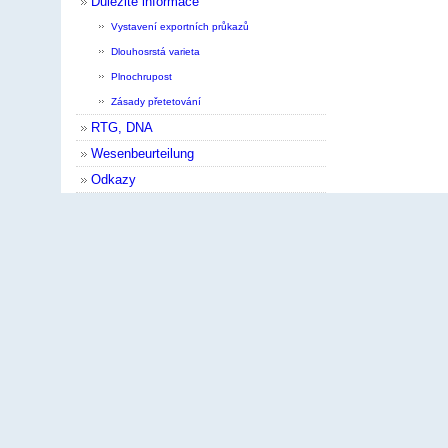
Důležité informace
Vystavení exportních průkazů
Dlouhosrstá varieta
Plnochrupost
Zásady přetetování
RTG, DNA
Wesenbeurteilung
Odkazy