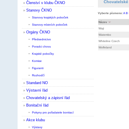
Chovatelské 
Členství v klubu ČKNO
Stanovy ČKNO
Vyberte písmeno:
A
B
Stanovy krajských poboček
Název
Stanovy místních poboček
Waji
Orgány ČKNO
Watembo
Předsednictvo
Whiteline Czech
Poradci chovu
Wolfeland
Krajské pobočky
Komise
Figuranti
Rozhodčí
Standard NO
Výstavní řád
Chovatelský a zápisní řád
Bonitační řád
Pokyny pro pořadatele bonitací
Akce klubu
Výstavy