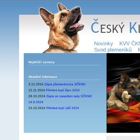
Novinky
KVV ČK
Svod plemeníků
Nejbližší výstavy
Aktuální informace
3.12.2024
Zápis předsednictva SČKNO
12.11.2024
Přehled krytí říjen 2024
28.10.2024
Zápis ze zasedáni rady SČKNO
14.8.2024
15.10.2024
Přehled krytí září 2024